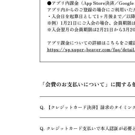
●アプリ内課金（App Store決済／Google 
アプリ内からのご登録の場合にご利用いた
・入会日を起算日として1ヶ月後まで／以
※例）1月21日にご入会の場合、会員期限
※入会翌月の会員期限は2月21日から3月
アプリ課金についての詳細はこちらをご確
https://sp.super-beaver.com/faq/detai
「会費のお支払いについて」に関する
【クレジットカード決済】請求のタイミン
クレジットカード支払いで本人認証が必要