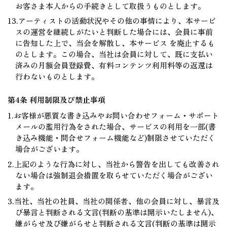
お客さま本人からの手続きとして取扱うものとします。
13.アーティストの活動状況やその他の事情により、本サービ
スの運営を継続しがたいと判断した場合には、会員に事前
に告知した上で、当会を解散し、本サービス を廃止するも
のとします。この場合、当社は会員に対して、既に支払い
済みの月額会員登録費、有料コンテンツ利用料等の返還は
行わないものとします。
第4条 利用制限及び禁止事項
1.お客様が悪質な書き込みやお問い合わせフォーム・サポート
メールの濫用行為をされた場合、サービスの利用を一部(書
き込み機能・問合せフォーム機能など)制限させていただく
場合がございます。
2.上記のような行為に対し、当社から警告を出しても改善され
ない場合は強制退会措置を取らせていただく場合がござい
ます。
3.当社、当社の社員、当社の関係者、他の会員に対し、暴言及
び暴言と判断される文言(判断の基準は開示いたしません)、
嫌がらせ及び嫌がらせと判断される文言(判断の基準は開示