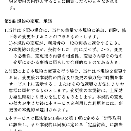
約を契約の内容とすることに同意したものとみなされま
す。
第2条 規約の変更、承諾
1.当社は下記の場合に、当社の裁量で本規約に追加、削除、修
正等の変更をすることができるものとします。
1)本規約の変更が、利用者の一般の利益に適合するとき。
2)本規約の変更が、契約をした目的に反せず、かつ、変更
の必要性、変更後の内容の相当性、変更の内容その他の
変更にかかる事情に照らして合理的なものであるとき。
2.前記による本規約の変更を行う場合、当社は本規約を変更す
る旨、変更後の本規約の内容及び変更の効力発生時期を本
サービス上に表示する 、またはその他適切な方法によりお
客様に周知するものとします。変更後の本規約は、上記効
力発生時期より効力を生じるものとします。本規約の変更
の効力が生じた後に本サービスを利用した利用者には、変
更後の本規約が適用されます。
3.本サービスは民法第548条の２第１項に定める「定型取引」
に該当し、また本規約は同項に定める「定型約款」に該当
します。