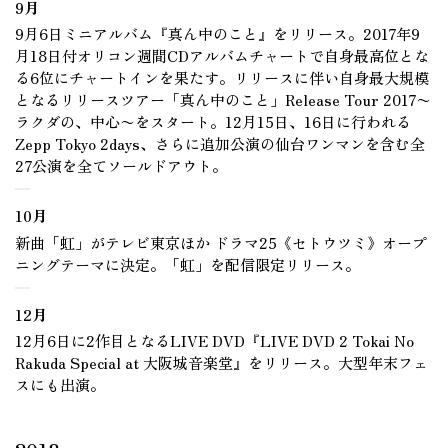
9月
9月6日ミニアルバム『真ん中のこと』をリリース。2017年9
月18日付オリコン週間CDアルバムチャートで自身最高位とな
る6位にチャートインを果たす。リリースに伴い自身最大規模
となるリリースツアー「真ん中のこと」Release Tour 2017〜
ラクダの、中心〜をスタート。12月15日、16日に行われる
Zepp Tokyo 2days、さらに追加公演の仙台ワンマンを含む全
27公演を全てソールドアウト。
10月
新曲「虹」がテレビ東京ほか ドラマ25《セトウツミ》オープ
ニングテーマに決定。「虹」を配信限定リリース。
12月
12月6日に2作目となるLIVE DVD『LIVE DVD 2 Tokai No
Rakuda Special at 大阪城音楽堂』をリリース。大型年末フェ
スにも出演。