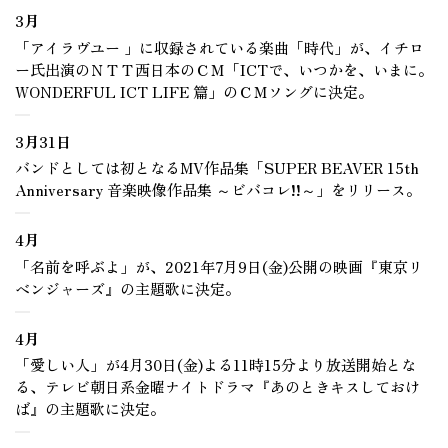
3月
「アイラヴユー 」に収録されている楽曲「時代」が、イチロ
ー氏出演のＮＴＴ西日本のＣＭ「ICTで、いつかを、いまに。
WONDERFUL ICT LIFE 篇」のＣＭソングに決定。
3月31日
バンドとしては初となるMV作品集「SUPER BEAVER 15th
Anniversary 音楽映像作品集 ～ビバコレ!!～」をリリース。
4月
「名前を呼ぶよ」が、2021年7月9日(金)公開の映画『東京リ
ベンジャーズ』の主題歌に決定。
4月
「愛しい人」が4月30日(金)よる11時15分より放送開始とな
る、テレビ朝日系金曜ナイトドラマ『あのときキスしておけ
ば』の主題歌に決定。