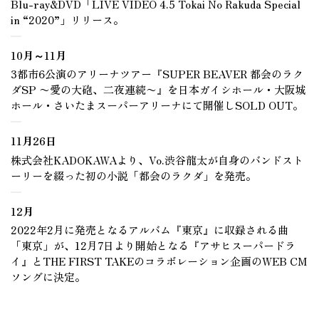
Blu-ray&DVD「LIVE VIDEO 4.5 Tokai No Rakuda Special
in “2020”」リリース。
10月～11月
3都市6公演のアリーナツアー『SUPER BEAVER 都会のラク
ダSP 〜愛の大砲、二夜連続〜』を日本ガイシホール・大阪城
ホール・さいたまスーパーアリーナにて開催しSOLD OUT。
11月26日
株式会社KADOKAWAより、Vo.渋谷龍太が自身のバンドスト
ーリーを綴った初の小説「都会のラクダ」を発売。
12月
2022年2月に発売となるアルバム『東京』に収録される曲
「東京」が、12月7日より開始となる『アサヒスーパードラ
イ』とTHE FIRST TAKEのコラボレーション企画のWEB CM
ソングに決定。