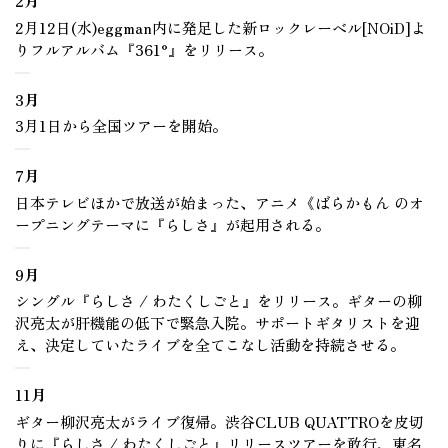
2月
2月12日(水)eggman内に発足した新ロックレーベル[NOiD]よ
りフルアルバム『361°』をリリース。
3月
3月1日から全国ツアーを開始。
7月
日本テレビほかで放送が始まった、アニメ《ばらかもん のオ
ープニングテーマに『らしさ』が起用される。
9月
シングル『らしさ / わたくしごと』をリリース。ギターの柳
沢亮太が肝機能の低下で緊急入院。サポートギタリストを迎
え、決定していたライブを全てこなし活動を持続させる。
11月
ギター柳沢亮太がライブ復帰。渋谷CLUB QUATTROを皮切
りに『らしさ / わたくしごと』リリースツアーを敢行、東名