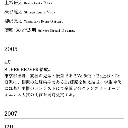
上杉研太
Bass.
Uesugi Kenta
渋谷龍太
Vocal.
Shibuya Ryuuta
柳沢亮太
Guitar.
Yanagisawa Ryota
藤原"38才"広明
Drums.
Fujiwara Hiroaki
2005
4月
SUPER BEAVER 結成。
東京都出身、高校の先輩・後輩であるVo.渋谷・Ba上杉・Gt
柳沢に、柳沢の幼馴染みであるDr藤原を加え結成。学生時代
には某社主催のコンテストにて全国大会グランプリ・オーデ
ィエンス大賞の両賞を同時受賞する。
2007
12月