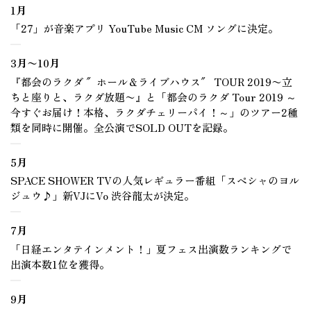
1月
「27」が音楽アプリ YouTube Music CM ソングに決定。
3月〜10月
『都会のラクダ ″ホール＆ライブハウス″ TOUR 2019〜立
ちと座りと、ラクダ放題〜』と「都会のラクダ Tour 2019 ～
今すぐお届け！本格、ラクダチェリーパイ！～」のツアー2種
類を同時に開催。全公演でSOLD OUTを記録。
5月
SPACE SHOWER TVの人気レギュラー番組「スペシャのヨル
ジュウ♪」新VJにVo 渋谷龍太が決定。
7月
「日経エンタテインメント！」夏フェス出演数ランキングで
出演本数1位を獲得。
9月