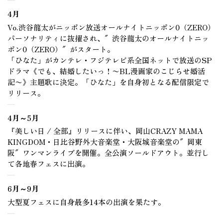
4月
Vo.渋谷龍太がニッポン放送オールナイトニッポン0（ZERO）
パーソナリティに抜擢され、″渋谷龍太のオールナイトニッ
ポン0（ZERO）″がスタート。
「ひなた」がカンテレ・フジテレビ系全国ネットで放送のSP
ドラマ《でも、結婚したいっ！〜BL漫画家のこじらせ婚活
記〜》主題歌に決定。「ひなた」を自身初となる配信限定で
リリース。
4月～5月
『美しい日 / 全部』リリースに伴い、岡山CRAZY MAMA
KINGDOM・日比谷野外大音楽堂・大阪城音楽堂の″岡東
阪″ワンマンライブを開催。全公演ソールドアウト。並行し
て各地春フェスに出演。
6月～9月
大型夏フェスに自身最多14本の出演を果たす。