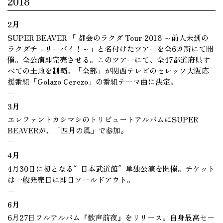
2018
2月
SUPER BEAVER 「 都会のラクダ Tour 2018 ～前人未到の
ラクダチェリーパイ！～」と名付けたツアーを全6カ所にて開
催。全公演即完売させる。このツアーにて、全47都道府県す
べての土地を制覇。「全部」が関西テレビのセレッソ大阪応
援番組「Golazo Cerezo」の番組テーマ曲に決定。
3月
エレファントカシマシのトリビュートアルバムにSUPER
BEAVERが、「四月の風」で参加。
4月
4月30日に初となる″日本武道館″単独公演を開催。チケット
は一般発売日に即日ソールドアウト。
6月
6月27日フルアルバム『歓声前夜』をリリース。自身最高セー