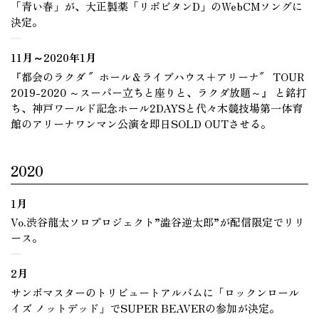
「青い春」が、大正製薬「リポビタンD」のWebCMソングに
決定。
11月～2020年1月
『都会のラクダ ″ホール＆ライブハウス+アリーナ″ TOUR
2019-2020 ～スーパー立ちと座りと、ラクダ放題～』 と銘打
ち、神戸ワールド記念ホール2DAYSと代々木競技場第一体育
館のアリーナワンマン公演を即日SOLD OUTさせる。
2020
1月
Vo.渋谷龍太ソロプロジェクト”澁谷逆太郎”が配信限定でリリ
ース。
2月
サンボマスターのトリビュートアルバムに「ロックンロール
イズ ノットデッド」でSUPER BEAVERの参加が決定。