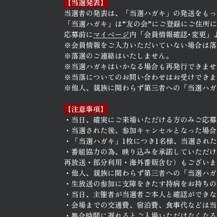
【当選発表】
当選者の発表は、「当選ハガキ」の発送をもっ
「当選ハガキ」は“友の会”にご登録にご住所
応募前に
マイページ
内「会員情報確認･変更」
※会員情報をご入力いただいていない場合は落
※落選のご連絡はいたしません。
※当選ハガキはいかなる場合も再発行できませ
※当落についてのお問い合わせはお受けできま
※他人、親族に関わらず第三者への「当選ハガ
【注意事項】
・当日、確実にご来場いただける方のみご応募
・当選された後、参加キャンセルとなった場合
・「当選ハガキ」1枚につき1名様、当選され
・番組協力の為、映り込みを承諾していただけ
再放送・部分利用・海外番販含む）もございま
・他人、親族に関わらず第三者への「当選ハガ
・生放送の参加に支障をきたす持病をお持ちの
・当日、主催者が当選者ご本人と確認ができな
・会場までの交通費、宿泊費、食事代などは当
・集合時間に遅れるとご入場いただけなくなる