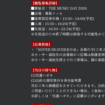
【観覧募集詳細】
■番組名：THE MUSIC DAY 2026
■会場：幕張メッセ
■座席指定券引換：13:30～14:00(予定)
■入場：15:50～16:20(予定)
■生放送：16:50～22:54(予定)
※生放送のため終了時間は前後する可能性がご
【応募資格】
・「SUPER BEAVER友の会」会員の方(ご本
※小・中・高校生の会員様のご応募は保護者同
※小・中・高校生同士でのご来場は、親の承諾
【当日の持ち物】
(1)当選ハガキ
(2)公的な顔写真付き身分証明書
当日ご本人様確認をさせていただきます。公的
ご用意いただくことのできない場合、ご参加い
※詳しくは「当選ハガキ」に記載がございます