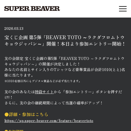
2026.03.13
宝くじ企画 第5弾「BEAVER TOTO ～ラクダフロムトウ
キョウジャパン～」開催！本日より参加エントリー開始！
友の会限定 宝くじ企画の第5弾「BEAVER TOTO ～ラクダフロムトウ
キョウジャパン～」の開催が決定しました！
あなたの名前とサイン入りのTシャツなど豪華賞品が合計1010(とと)名
様に当たります。
※1010名様以外にもデジタル賞品などが必ず当たります。
友の会のあなたは
特設サイト
から「参加エントリー」ボタンを押すだ
け!！
さらに、友の会の継続期間によって当選の確率がアップ！
●詳細・参加はこちら
https://sp.super-beaver.com/feature/beavertoto