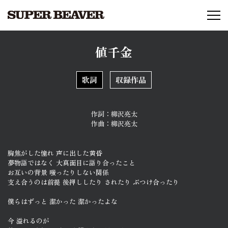
値千金
歌詞
収録作品
作詞：
柳沢亮太
作曲：
柳沢亮太
胸焦がした憧れ 声に出した黄昏
夢物語ではなく 大真面目に語り合ったこと
お互いの背景 嗤ったりしない関係
支え合うのは前提 後押ししたり されたり ぶつけ合ったり
僕らはずっと 潔かった 潔かったよな
今 溢れるのが