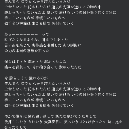
笑みでも 涙でも 心から讃えたい日々だ
土台となった 託されたんだ 過去の先頭を進む この胸の中
終わっちゃいないんだよ 繋いで 届けろ いつの日か振り向く自分に
手にしたいものが 手渡したいものへ
値千金の季節は 生きる様で 色付いていく
あぁーーーーーーー！って
叫びたくなるような、叫んでしまった
言い訳を恥じて 劣等感を咀嚼した あの瞬間に
全力の本当の意味を知った
僕らはずっと 潔かった 潔かったよな
痛みを背負って 時に抱き合って 潔かったんだ
今 誇らしくて 溢れるのが
笑みでも 涙でも 心から讃えたい日々だ
土台となった 託されたんだ 過去の先頭を進む この胸の中
終わっちゃいないんだよ 繋いで 届けろ いつの日か振り向く自分に
手にしたいものが 手渡したいものへ
値千金の季節は 生きる様を 色付けていく
やがて僕らは 憧れ追い越して 新たな夢ができたりして
後押ししたり されたり 大真面目に 笑ったり ぶつけ合ったり 時に抱き
合ったりして