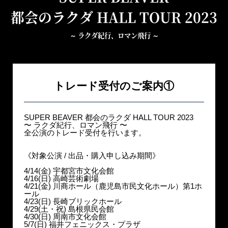
都会のラクダ HALL TOUR 2023
～ ラクダ紀行、ロマン飛行 ～
トレード受付のご案内①
SUPER BEAVER 都会のラクダ HALL TOUR 2023
〜 ラクダ紀行、ロマン飛行 〜
全公演のトレード受付を行います。
《対象公演 / 出品・購入申し込み期間》
4/14(金) 宇都宮市文化会館
4/16(日) 高崎芸術劇場
4/21(金) 川商ホール（鹿児島市民文化ホール）第1ホ
ール
4/23(日) 長崎ブリックホール
4/29(土・祝) 島根県民会館
4/30(日) 周南市文化会館
5/7(日) 福井フェニックス・プラザ