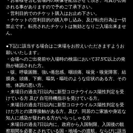
・お客様を含む会場内の映像を配信させて頂き、写真が公開
される事がありますので予めご了承下さい。
・営利目的でのチケット購入はお止め下さい。
・チケットの営利目的の購入申し込み、及び転売行為は一切
禁止です。転売されたチケットは無効となりご入場出来ませ
ん。
●下記に該当する場合はご来場をお控えいただきますようお
願いいたします。
・会場へのご出発前や入場時の検温において37.5℃以上の発
熱が確認された方。
・咳、呼吸困難、強い倦怠感、咽頭痛、味覚・嗅覚障害、結
膜炎、頭痛、下痢、嘔気・嘔吐のような症状のある方、その
他、体調の悪い方。
・来場日の過去7日以内に新型コロナウイルス陽性判定を受
けている方 及び 自宅待機指示を受けている方。
・来場日の過去7日以内に新型コロナウイルス陽性判定を受
けた方との濃厚接触がある方、及び、同居のご家族や身近な
知人に感染が疑われる方がいらっしゃる方
・来場日の過去7日以内に、政府から入国制限、入国後の観
察期間を必要とされている国・地域への渡航、ならびに該当