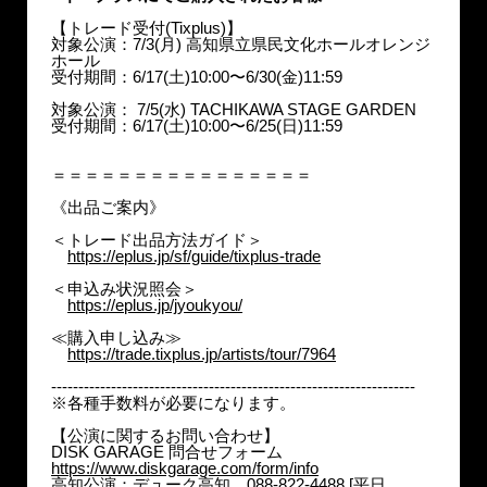
【トレード受付(Tixplus)】
対象公演：7/3(月) 高知県立県民文化ホールオレンジ
ホール
受付期間：6/17(土)10:00〜6/30(金)11:59
対象公演： 7/5(水) TACHIKAWA STAGE GARDEN
受付期間：6/17(土)10:00〜6/25(日)11:59
＝＝＝＝＝＝＝＝＝＝＝＝＝＝＝＝
《出品ご案内》
＜トレード出品方法ガイド＞
https://eplus.jp/sf/guide/tixplus-trade
＜申込み状況照会＞
https://eplus.jp/jyoukyou/
≪購入申し込み≫
https://trade.tixplus.jp/artists/tour/7964
-------------------------------------------------------------------
※各種手数料が必要になります。
【公演に関するお問い合わせ】
DISK GARAGE 問合せフォーム
https://www.diskgarage.com/form/info
高知公演：デューク高知 088-822-4488 [平日