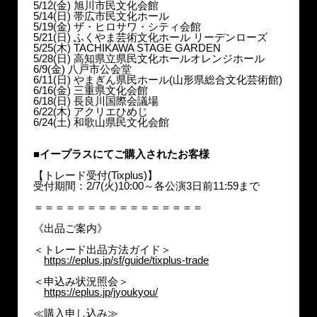
5/12(金) 旭川市民文化会館
5/14(日) 帯広市民文化ホール
5/19(金) ザ・ヒロサワ・シティ会館
5/21(日) ふくやま芸術文化ホール リーデンローズ
5/25(木) TACHIKAWA STAGE GARDEN
5/28(日) 高知県立県民文化ホールオレンジホール
6/9(金) 八戸市公会堂
6/11(日) やまぎん県民ホール(山形県総合文化芸術館)
6/16(金) 三重県文化会館
6/18(日) 長良川国際会議場
6/22(木) アクリエひめじ
6/24(土) 和歌山県民文化会館
■イープラスにてご購入されたお客様
【トレード受付(Tixplus)】
受付期間：2/7(火)10:00～各公演3日前11:59まで
＝＝＝＝＝＝＝＝＝＝＝＝＝＝＝＝
《出品ご案内》
＜トレード出品方法ガイド＞
https://eplus.jp/sf/guide/tixplus-trade
＜申込み状況照会＞
https://eplus.jp/jyoukyou/
≪購入申し込み≫