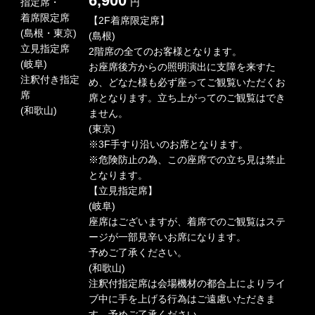
6,900
指定席・
円
着席限定席
【2F着席限定席】
(島根・東京)
(島根)
立見指定席
2階席の全てのお客様となります。
(岐阜)
お座席後方からの照明演出に支障を来すた
注釈付き指定
め、どなた様も必ず座ってご観覧いただくお
席
席となります。立ち上がってのご観覧はでき
(和歌山)
ません。
(東京)
※3F手すり沿いのお席となります。
※危険防止の為、この座席での立ち見は禁止
となります。
【立見指定席】
(岐阜)
座席はございますが、着席でのご観覧はステ
ージが一部見辛いお席になります。
予めご了承ください。
(和歌山)
注釈付指定席は会場機材の都合上によりライ
ブ中に手を上げる行為はご遠慮いただきま
す。予めご了承ください。