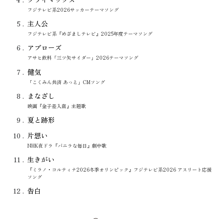
フジテレビ系2026サッカーテーマソング
5
主人公
フジテレビ系『めざましテレビ』2025年度テーマソング
6
アプローズ
アサヒ飲料「三ツ矢サイダー」2026テーマソング
7
健気
「こくみん共済 あっと」CMソング
8
まなざし
映画『金子差入店』主題歌
9
夏と跡形
10
片想い
NHK夜ドラ『バニラな毎日』劇中歌
11
生きがい
『ミラノ・コルティナ2026冬季オリンピック』フジテレビ系2026 アスリート応援
ソング
12
告白