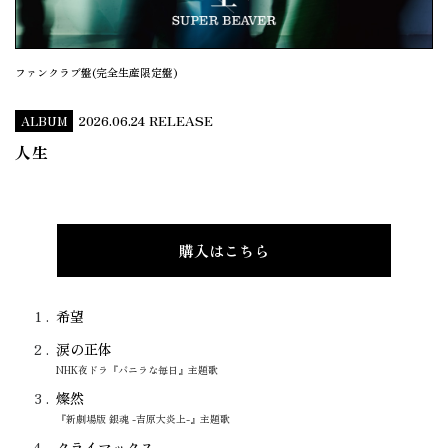
ファンクラブ盤(完全生産限定盤)
2026.06.24
RELEASE
ALBUM
人生
購入はこちら
1
希望
2
涙の正体
NHK夜ドラ『バニラな毎日』主題歌
3
燦然
『新劇場版 銀魂 -吉原大炎上-』主題歌
4
クライマックス