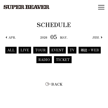
SCHEDULE
05
APR.
2026
MAY.
JUN.
ALL
LIVE
TOUR
EVENT
TV
雑誌・WEB
RADIO
TICKET
BACK