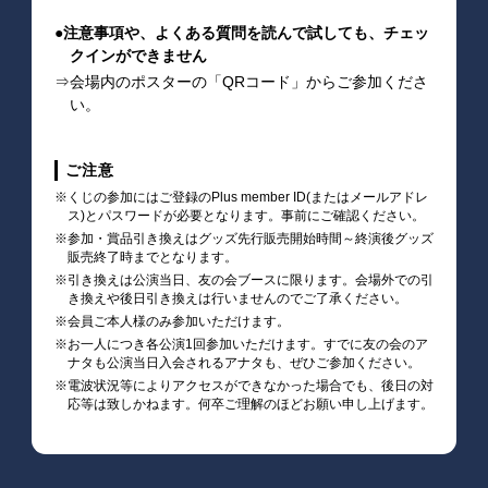
●注意事項や、よくある質問を読んで試しても、チェッ
クインができません
⇒会場内のポスターの「QRコード」からご参加くださ
い。
ご注意
※くじの参加にはご登録のPlus member ID(またはメールアドレ
ス)とパスワードが必要となります。事前にご確認ください。
※参加・賞品引き換えはグッズ先行販売開始時間～終演後グッズ
販売終了時までとなります。
※引き換えは公演当日、友の会ブースに限ります。会場外での引
き換えや後日引き換えは行いませんのでご了承ください。
※会員ご本人様のみ参加いただけます。
※お一人につき各公演1回参加いただけます。すでに友の会のア
ナタも公演当日入会されるアナタも、ぜひご参加ください。
※電波状況等によりアクセスができなかった場合でも、後日の対
応等は致しかねます。何卒ご理解のほどお願い申し上げます。