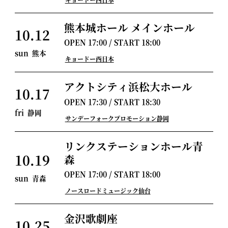
熊本城ホール メインホール
10.12
OPEN
17:00
/ START
18:00
sun
熊本
キョードー西日本
アクトシティ浜松大ホール
10.17
OPEN
17:30
/ START
18:30
fri
静岡
サンデーフォークプロモーション静岡
リンクステーションホール青
10.19
森
OPEN
17:00
/ START
18:00
sun
青森
ノースロードミュージック仙台
金沢歌劇座
10.25