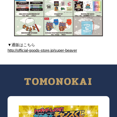
▼通販はこちら
http://official-goods-store.jp/super-beaver
TOMONOKAI